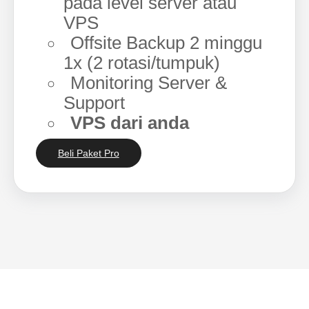
pada level server atau
VPS
Offsite Backup 2 minggu
1x (2 rotasi/tumpuk)
Monitoring Server &
Support
VPS dari anda
Beli Paket Pro