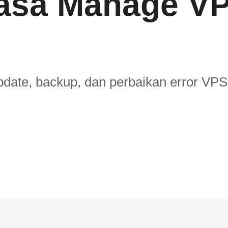
asa Manage V
 update, backup, dan perbaikan error VP