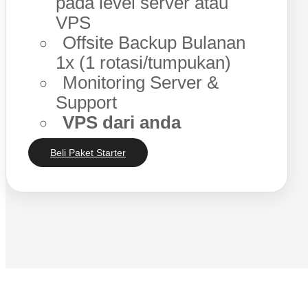
pada level server atau
VPS
Offsite Backup Bulanan
1x (1 rotasi/tumpukan)
Monitoring Server &
Support
VPS dari anda
Beli Paket Starter