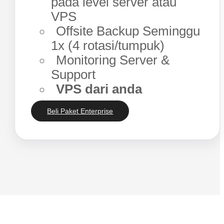
pada level server atau
VPS
Offsite Backup Seminggu
1x (4 rotasi/tumpuk)
Monitoring Server &
Support
VPS dari anda
Beli Paket Enterprise