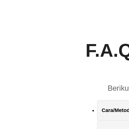
F.A.
Beriku
Cara/Meto