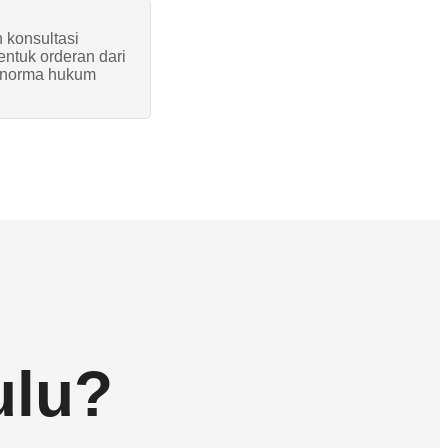
 konsultasi
entuk orderan dari
n norma hukum
ulu?