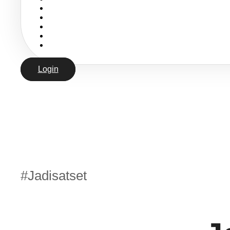
Login
#jadisatset